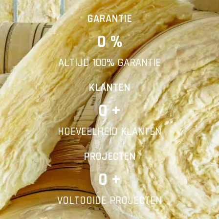
Vorige
Volgende
GARANTIE
0
 %
E-mail
ALTIJD 100% GARANTIE
Telefoonnummer
KLANTEN
0
 +
HOEVEELHEID KLANTEN
Vorige
PROJECTEN
0
 +
VOLTOOIDE PROJECTEN