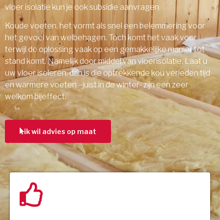
vloer isolatie kun je ook subsidie aanvragen
Koude voeten, het vormt als snel een belemmering voor
het gevoel van welbehagen. Toch komt het vaak voor
terwijl de oplossing vaak op een gemakkelijke manier tot
stand komt. Namelijk door middel van vloerisolatie. Laat u
uw vloer isoleren, dan is die optrekkende kou verleden tijd
en warmere voeten –juist in de winter- zijn een zeer
welkom bijeffect.
ik wil advies op maat