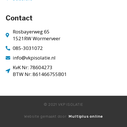
Contact
Rosbayerweg 65
1521RW Wormerveer
085-3031072
info@vkpisolatie.nl
KvK Nr: 78604273
BTW Nr: 861466755B01
© 2021 VKP ISOLATIE
Website gemaakt door:
Multiplus online