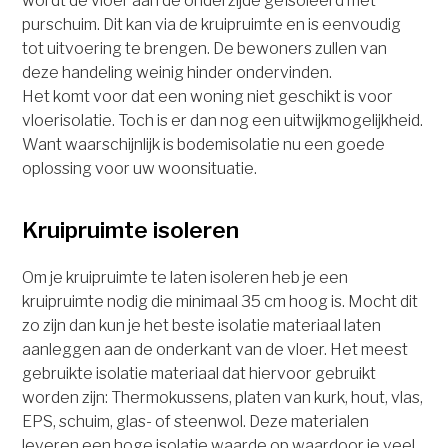
wordt de vloer aan de onderzijde geïsoleerd met
purschuim. Dit kan via de kruipruimte en is eenvoudig
tot uitvoering te brengen. De bewoners zullen van
deze handeling weinig hinder ondervinden.
Het komt voor dat een woning niet geschikt is voor
vloerisolatie. Toch is er dan nog een uitwijkmogelijkheid.
Want waarschijnlijk is bodemisolatie nu een goede
oplossing voor uw woonsituatie.
Kruipruimte isoleren
Om je kruipruimte te laten isoleren heb je een
kruipruimte nodig die minimaal 35 cm hoog is. Mocht dit
zo zijn dan kun je het beste isolatie materiaal laten
aanleggen aan de onderkant van de vloer. Het meest
gebruikte isolatie materiaal dat hiervoor gebruikt
worden zijn: Thermokussens, platen van kurk, hout, vlas,
EPS, schuim, glas- of steenwol. Deze materialen
leveren een hoge isolatie waarde op waardoor je veel