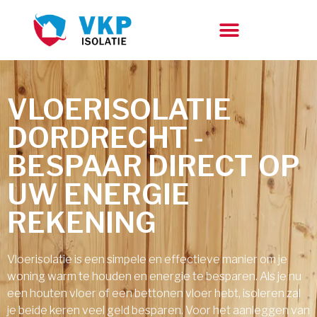
VLOERISOLATIE
DORDRECHT -
BESPAAR DIRECT OP
UW ENERGIE
REKENING
Vloerisolatie is een simpele en effectieve manier om je
woning warm te houden en energie te besparen. Als je nu
een houten vloer of een bettonen vloer hebt, isoleren zal
je beide keren veel geld besparen. Voor het aanleggen van