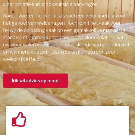
vloer isolatie kun je ook subsidie aanvragen
Koude voeten, het vormt als snel een belemmering voor
het gevoel van welbehagen. Toch komt het vaak voor
terwijl de oplossing vaak op een gemakkelijke manier tot
stand komt. Namelijk door middel van vloerisolatie. Laat u
uw vloer isoleren, dan is die optrekkende kou verleden tijd
en warmere voeten –juist in de winter- zijn een zeer
welkom bijeffect.
ik wil advies op maat