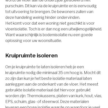
wordt de vloer aan de onderzijde geïsoleerd met
purschuim. Dit kan via de kruipruimte en is eenvoudig
tot uitvoering te brengen. De bewoners zullen van
deze handeling weinig hinder ondervinden.
Het komt voor dat een woning niet geschikt is voor
vloerisolatie. Toch is er dan nog een uitwijkmogelijkheid.
Want waarschijnlijk is bodemisolatie nu een goede
oplossing voor uw woonsituatie.
Kruipruimte isoleren
Om je kruipruimte te laten isoleren heb je een
kruipruimte nodig die minimaal 35 cm hoog is. Mocht dit
zo zijn dan kun je het beste isolatie materiaal laten
aanleggen aan de onderkant van de vloer. Het meest
gebruikte isolatie materiaal dat hiervoor gebruikt
worden zijn: Thermokussens, platen van kurk, hout, vlas,
EPS, schuim, glas- of steenwol. Deze materialen
leveren een hoge isolatie waarde op waardoor je veel