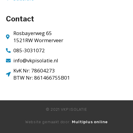
Contact
Rosbayerweg 65
1521RW Wormerveer
085-3031072
info@vkpisolatie.nl
KvK Nr: 78604273
BTW Nr: 861466755B01
© 2021 VKP ISOLATIE
Website gemaakt door:
Multiplus online