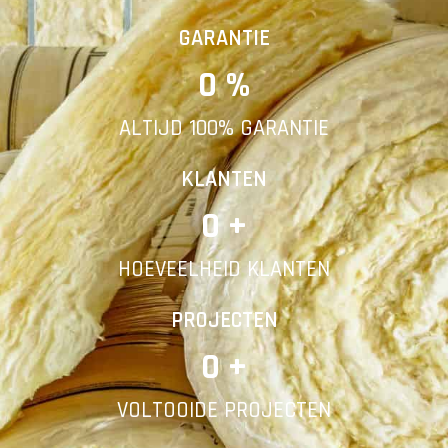
Vorige
Volgende
GARANTIE
0
 %
E-mail
ALTIJD 100% GARANTIE
Telefoonnummer
KLANTEN
0
 +
HOEVEELHEID KLANTEN
Vorige
PROJECTEN
0
 +
VOLTOOIDE PROJECTEN