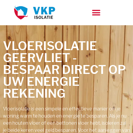
VLOERISOLATIE
GEERVLIET -
BESPAAR DIRECT OP
UW ENERGIE
REKENING
Vloerisolatie is een simpele en effectieve manier om je
woning warm te houden en energie te besparen. Als je nu
een houten vloer of een bettonen vloer hebt, isoleren zal
je beide keren veel geld besparen. Voor het aanleggen van