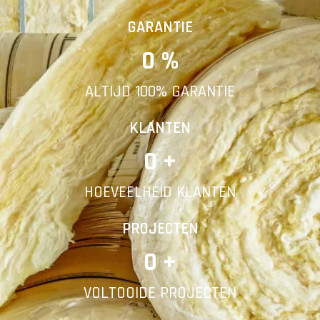
Vorige
Volgende
GARANTIE
0
 %
E-mail
ALTIJD 100% GARANTIE
Telefoonnummer
KLANTEN
0
 +
HOEVEELHEID KLANTEN
Vorige
PROJECTEN
0
 +
VOLTOOIDE PROJECTEN