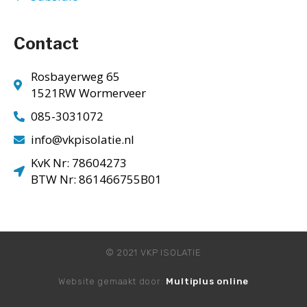
Contact
Rosbayerweg 65
1521RW Wormerveer
085-3031072
info@vkpisolatie.nl
KvK Nr: 78604273
BTW Nr: 861466755B01
© 2021 VKP ISOLATIE
Website gemaakt door:
Multiplus online