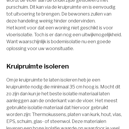
wordt de vloer aan de onderzijde geïsoleerd met
purschuim. Dit kan via de kruipruimte en is eenvoudig
tot uitvoering te brengen. De bewoners zullen van
deze handeling weinig hinder ondervinden.
Het komt voor dat een woning niet geschikt is voor
vloerisolatie. Toch is er dan nog een uitwijkmogelijkheid.
Want waarschijnlijk is bodemisolatie nu een goede
oplossing voor uw woonsituatie.
Kruipruimte isoleren
Om je kruipruimte te laten isoleren heb je een
kruipruimte nodig die minimaal 35 cm hoog is. Mocht dit
zo zijn dan kun je het beste isolatie materiaal laten
aanleggen aan de onderkant van de vloer. Het meest
gebruikte isolatie materiaal dat hiervoor gebruikt
worden zijn: Thermokussens, platen van kurk, hout, vlas,
EPS, schuim, glas- of steenwol. Deze materialen
leveren een hoge isolatie waarde op waardoor je veel