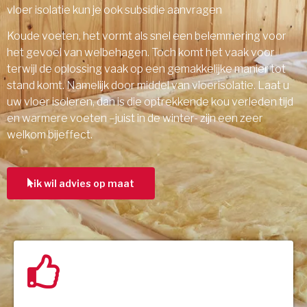
vloer isolatie kun je ook subsidie aanvragen
Koude voeten, het vormt als snel een belemmering voor
het gevoel van welbehagen. Toch komt het vaak voor
terwijl de oplossing vaak op een gemakkelijke manier tot
stand komt. Namelijk door middel van vloerisolatie. Laat u
uw vloer isoleren, dan is die optrekkende kou verleden tijd
en warmere voeten –juist in de winter- zijn een zeer
welkom bijeffect.
ik wil advies op maat