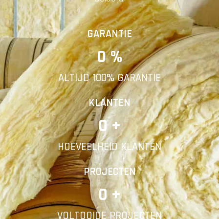
Achternaam
Vorige
Volgende
GARANTIE
0
 %
E-mail
ALTIJD 100% GARANTIE
Telefoonnummer
KLANTEN
0
 +
HOEVEELHEID KLANTEN
Vorige
PROJECTEN
0
 +
VOLTOOIDE PROJECTEN