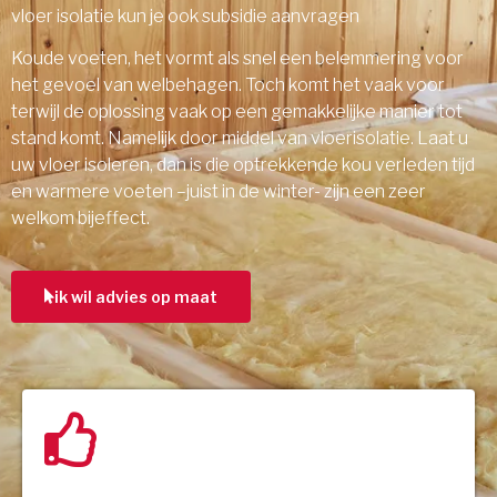
vloer isolatie kun je ook subsidie aanvragen
Koude voeten, het vormt als snel een belemmering voor
het gevoel van welbehagen. Toch komt het vaak voor
terwijl de oplossing vaak op een gemakkelijke manier tot
stand komt. Namelijk door middel van vloerisolatie. Laat u
uw vloer isoleren, dan is die optrekkende kou verleden tijd
en warmere voeten –juist in de winter- zijn een zeer
welkom bijeffect.
ik wil advies op maat