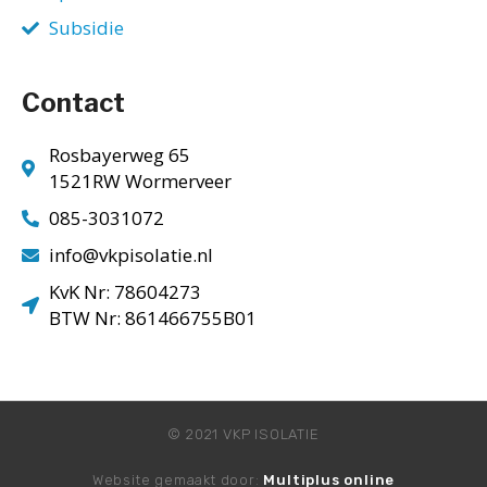
Subsidie
Contact
Rosbayerweg 65
1521RW Wormerveer
085-3031072
info@vkpisolatie.nl
KvK Nr: 78604273
BTW Nr: 861466755B01
© 2021 VKP ISOLATIE
Website gemaakt door:
Multiplus online