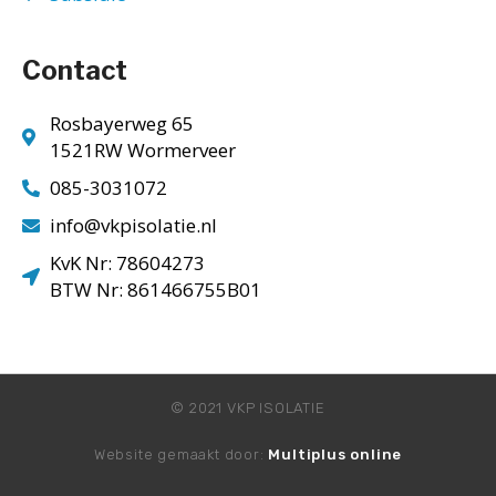
Contact
Rosbayerweg 65
1521RW Wormerveer
085-3031072
info@vkpisolatie.nl
KvK Nr: 78604273
BTW Nr: 861466755B01
© 2021 VKP ISOLATIE
Website gemaakt door:
Multiplus online