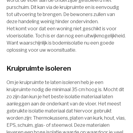
wordt de vloer aan de onderzijde geïsoleerd met
purschuim. Dit kan via de kruipruimte en is eenvoudig
tot uitvoering te brengen. De bewoners zullen van
deze handeling weinig hinder ondervinden.
Het komt voor dat een woning niet geschikt is voor
vloerisolatie. Toch is er dan nog een uitwijkmogelijkheid.
Want waarschijnlijk is bodemisolatie nu een goede
oplossing voor uw woonsituatie.
Kruipruimte isoleren
Om je kruipruimte te laten isoleren heb je een
kruipruimte nodig die minimaal 35 cm hoog is. Mocht dit
zo zijn dan kun je het beste isolatie materiaal laten
aanleggen aan de onderkant van de vloer. Het meest
gebruikte isolatie materiaal dat hiervoor gebruikt
worden zijn: Thermokussens, platen van kurk, hout, vlas,
EPS, schuim, glas- of steenwol. Deze materialen
leveren een hoge isolatie waarde op waardoor je veel