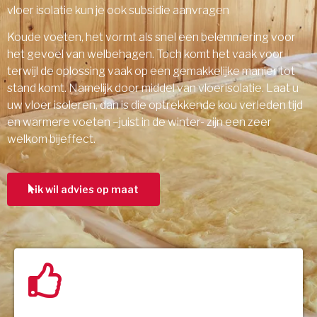
vloer isolatie kun je ook subsidie aanvragen
Koude voeten, het vormt als snel een belemmering voor
het gevoel van welbehagen. Toch komt het vaak voor
terwijl de oplossing vaak op een gemakkelijke manier tot
stand komt. Namelijk door middel van vloerisolatie. Laat u
uw vloer isoleren, dan is die optrekkende kou verleden tijd
en warmere voeten –juist in de winter- zijn een zeer
welkom bijeffect.
ik wil advies op maat