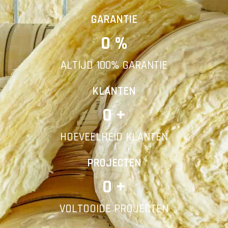
Vorige
Volgende
GARANTIE
0
 %
E-mail
ALTIJD 100% GARANTIE
Telefoonnummer
KLANTEN
0
 +
HOEVEELHEID KLANTEN
Vorige
PROJECTEN
0
 +
VOLTOOIDE PROJECTEN