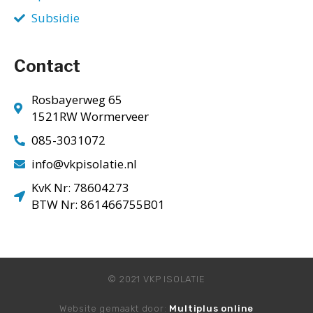
Subsidie
Contact
Rosbayerweg 65
1521RW Wormerveer
085-3031072
info@vkpisolatie.nl
KvK Nr: 78604273
BTW Nr: 861466755B01
© 2021 VKP ISOLATIE
Website gemaakt door:
Multiplus online