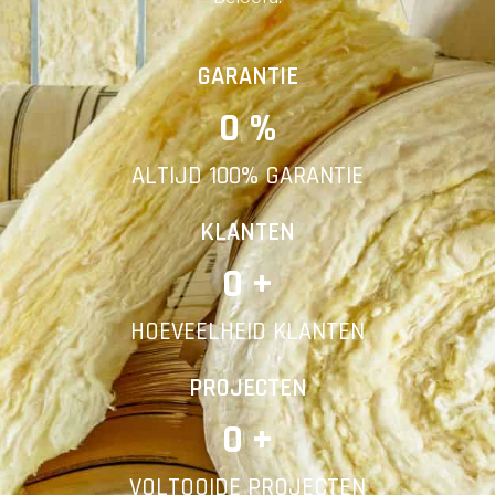
Achternaam
Vorige
Volgende
GARANTIE
0
 %
E-mail
ALTIJD 100% GARANTIE
Telefoonnummer
KLANTEN
0
 +
HOEVEELHEID KLANTEN
Vorige
PROJECTEN
0
 +
VOLTOOIDE PROJECTEN