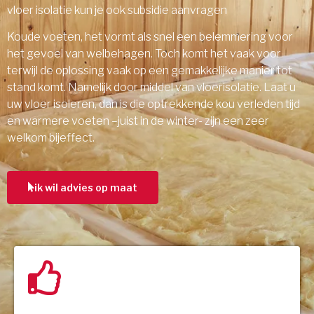
vloer isolatie kun je ook subsidie aanvragen
Koude voeten, het vormt als snel een belemmering voor
het gevoel van welbehagen. Toch komt het vaak voor
terwijl de oplossing vaak op een gemakkelijke manier tot
stand komt. Namelijk door middel van vloerisolatie. Laat u
uw vloer isoleren, dan is die optrekkende kou verleden tijd
en warmere voeten –juist in de winter- zijn een zeer
welkom bijeffect.
ik wil advies op maat