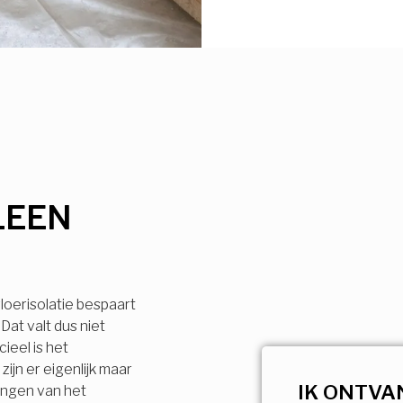
LEEN
loerisolatie bespaart
Dat valt dus niet
ieel is het
ijn er eigenlijk maar
IK ONTVA
engen van het