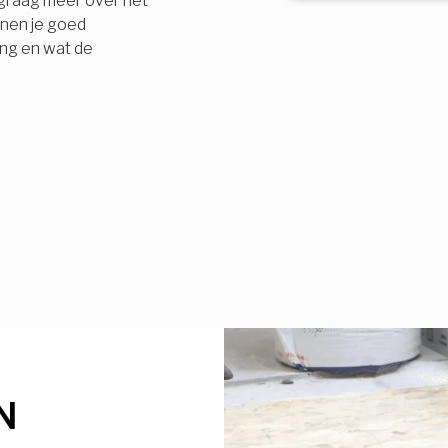
e graag meer over het
nnen je goed
ing en wat de
N