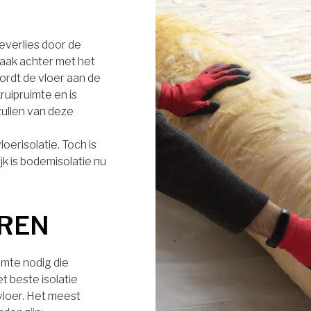
everlies door de
aak achter met het
wordt de vloer aan de
ruipruimte en is
ullen van deze
oerisolatie. Toch is
jk is bodemisolatie nu
EREN
uimte nodig die
et beste isolatie
vloer. Het meest