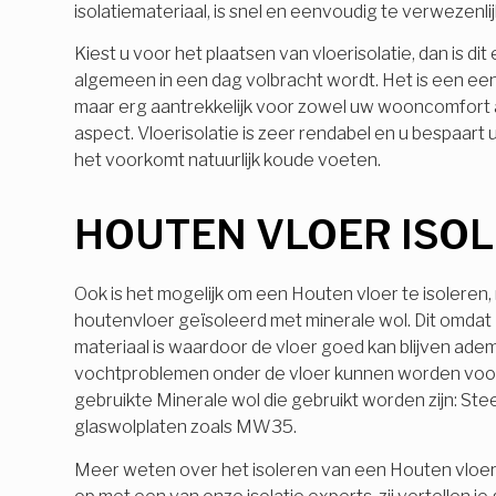
isolatiemateriaal, is snel en eenvoudig te verwezenli
Kiest u voor het plaatsen van vloerisolatie, dan is dit
algemeen in een dag volbracht wordt. Het is een e
maar erg aantrekkelijk voor zowel uw wooncomfort a
aspect. Vloerisolatie is zeer rendabel en u bespaart ui
het voorkomt natuurlijk koude voeten.
HOUTEN VLOER ISO
Ook is het mogelijk om een Houten vloer te isoleren
houtenvloer geïsoleerd met minerale wol. Dit omdat
materiaal is waardoor de vloer goed kan blijven ade
vochtproblemen onder de vloer kunnen worden vo
gebruikte Minerale wol die gebruikt worden zijn: Ste
glaswolplaten zoals MW35.
Meer weten over het isoleren van een Houten vloe