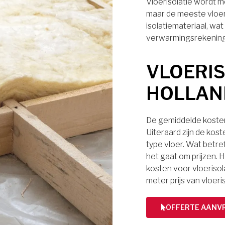
Vloerisolatie wordt m
maar de meeste vloe
isolatiemateriaal, wa
verwarmingsrekening
VLOERIS
HOLLAN
De gemiddelde kosten 
Uiteraard zijn de kos
type vloer. Wat betref
het gaat om prijzen. H
kosten voor vloerisol
meter prijs van vloeri
OFFERTE AANV