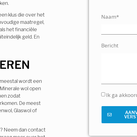
jken.
 een klus die over het
Naam*
envoudige maatregel,
ls het financiële
teindelijk geld. En
Bericht
LEREN
, meestal wordt een
 Minerale wol open
Ik ga akkoo
men zodat
orkomen. De meest
enwol, Glaswol of
AAN
VERS
r? Neem dan contact