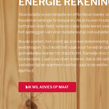
ENERGIE REKENI
Vloerisolatie is een simpele en effectieve manier 
houden en energie te besparen. Als je nu een hout
bettonen vloer hebt, isoleren zal je beide keren ve
het aanleggen van vloer isolatie kun je ook subsid
Koude voeten, het vormt als snel een belemmering
welbehagen. Toch komt het vaak voor terwijl de op
gemakkelijke manier tot stand komt. Namelijk door 
vloerisolatie. Laat u uw vloer isoleren, dan is die o
verleden tijd en warmere voeten –juist in de winter
bijeffect.
IK WIL ADVIES OP MAAT