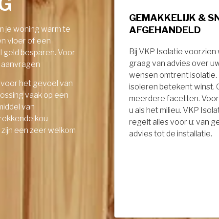
NG
GEMAKKELIJK & S
AFGEHANDELD
om je woning warm te
en vloer of een
Bij VKP Isolatie voorzien
el geld besparen. Voor
graag van advies over u
ie aanvragen
wensen omtrent isolatie
 voor het gevoel van
isoleren betekent winst.
lossing vaak op een
meerdere facetten. Voor
middel van
u als het milieu. VKP Isola
ptrekkende kou
regelt alles voor u: van 
- zijn een zeer welkom
advies tot de installatie.