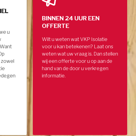
NEL
BINNEN 24 UUR EEN
OFFERTE
 we u
w
Wilt u weten wat VKP Isolatie
. Want
voor u kan betekenen? Laat ons
 Op
weten wat uw vraag is. Dan stellen
 zowel
wij een offerte voor u op aan de
tie
hand van de door u verkregen
gedegen
informatie.