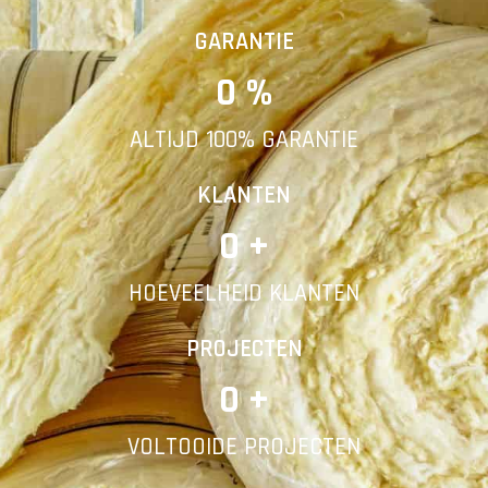
Vorige
Volgende
GARANTIE
0
 %
E-mail
ALTIJD 100% GARANTIE
Telefoonnummer
KLANTEN
0
 +
HOEVEELHEID KLANTEN
Vorige
PROJECTEN
0
 +
VOLTOOIDE PROJECTEN