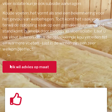
vloer isolatie kun je ook subsidie aanvragen
Koude voeten, het vormt als snel een belemmering voor
het gevoel van welbehagen. Toch komt het vaak voor
terwijl de oplossing vaak op een gemakkelijke manier tot
stand komt. Namelijk door middel van vloerisolatie. Laat u
uw vloer isoleren, dan is die optrekkende kou verleden tijd
en warmere voeten –juist in de winter- zijn een zeer
welkom bijeffect.
ik wil advies op maat