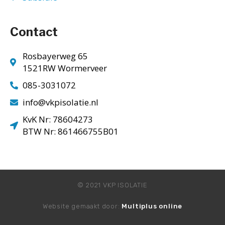
Contact
Rosbayerweg 65
1521RW Wormerveer
085-3031072
info@vkpisolatie.nl
KvK Nr: 78604273
BTW Nr: 861466755B01
© 2021 VKP ISOLATIE
Website gemaakt door:
Multiplus online