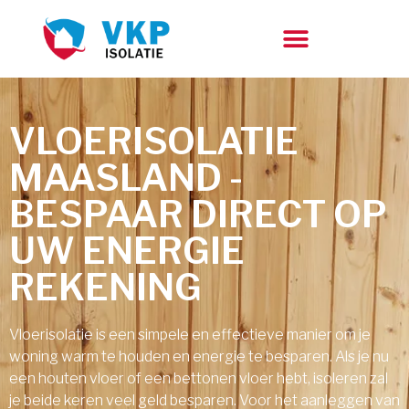
VLOERISOLATIE
MAASLAND -
BESPAAR DIRECT OP
UW ENERGIE
REKENING
Vloerisolatie is een simpele en effectieve manier om je
woning warm te houden en energie te besparen. Als je nu
een houten vloer of een bettonen vloer hebt, isoleren zal
je beide keren veel geld besparen. Voor het aanleggen van