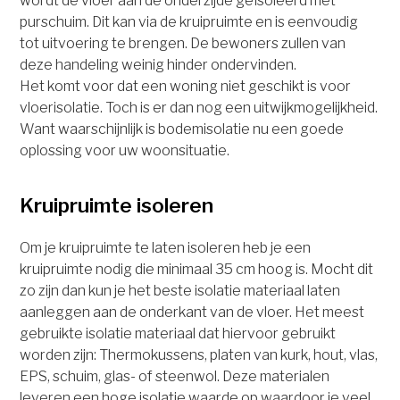
wordt de vloer aan de onderzijde geïsoleerd met
purschuim. Dit kan via de kruipruimte en is eenvoudig
tot uitvoering te brengen. De bewoners zullen van
deze handeling weinig hinder ondervinden.
Het komt voor dat een woning niet geschikt is voor
vloerisolatie. Toch is er dan nog een uitwijkmogelijkheid.
Want waarschijnlijk is bodemisolatie nu een goede
oplossing voor uw woonsituatie.
Kruipruimte isoleren
Om je kruipruimte te laten isoleren heb je een
kruipruimte nodig die minimaal 35 cm hoog is. Mocht dit
zo zijn dan kun je het beste isolatie materiaal laten
aanleggen aan de onderkant van de vloer. Het meest
gebruikte isolatie materiaal dat hiervoor gebruikt
worden zijn: Thermokussens, platen van kurk, hout, vlas,
EPS, schuim, glas- of steenwol. Deze materialen
leveren een hoge isolatie waarde op waardoor je veel