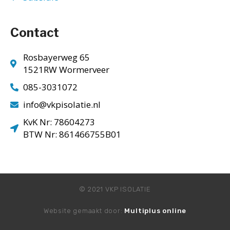
Contact
Rosbayerweg 65
1521RW Wormerveer
085-3031072
info@vkpisolatie.nl
KvK Nr: 78604273
BTW Nr: 861466755B01
© 2021 VKP ISOLATIE
Website gemaakt door:
Multiplus online