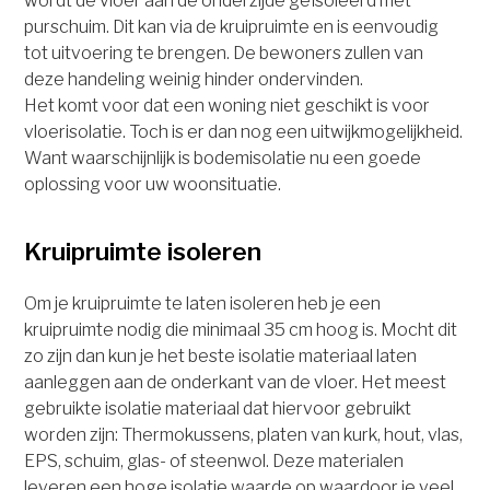
wordt de vloer aan de onderzijde geïsoleerd met
purschuim. Dit kan via de kruipruimte en is eenvoudig
tot uitvoering te brengen. De bewoners zullen van
deze handeling weinig hinder ondervinden.
Het komt voor dat een woning niet geschikt is voor
vloerisolatie. Toch is er dan nog een uitwijkmogelijkheid.
Want waarschijnlijk is bodemisolatie nu een goede
oplossing voor uw woonsituatie.
Kruipruimte isoleren
Om je kruipruimte te laten isoleren heb je een
kruipruimte nodig die minimaal 35 cm hoog is. Mocht dit
zo zijn dan kun je het beste isolatie materiaal laten
aanleggen aan de onderkant van de vloer. Het meest
gebruikte isolatie materiaal dat hiervoor gebruikt
worden zijn: Thermokussens, platen van kurk, hout, vlas,
EPS, schuim, glas- of steenwol. Deze materialen
leveren een hoge isolatie waarde op waardoor je veel