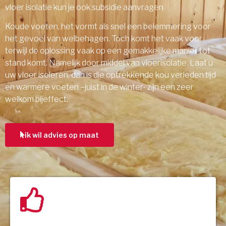
vloer isolatie kun je ook subsidie aanvragen
Koude voeten, het vormt als snel een belemmering voor
het gevoel van welbehagen. Toch komt het vaak voor
terwijl de oplossing vaak op een gemakkelijke manier tot
stand komt. Namelijk door middel van vloerisolatie. Laat u
uw vloer isoleren, dan is die optrekkende kou verleden tijd
en warmere voeten –juist in de winter- zijn een zeer
welkom bijeffect.
ik wil advies op maat