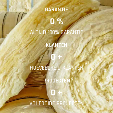
Vorige
Volgende
GARANTIE
0
 %
E-mail
ALTIJD 100% GARANTIE
Telefoonnummer
KLANTEN
0
 +
HOEVEELHEID KLANTEN
Vorige
PROJECTEN
0
 +
VOLTOOIDE PROJECTEN