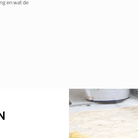
ing en wat de
N