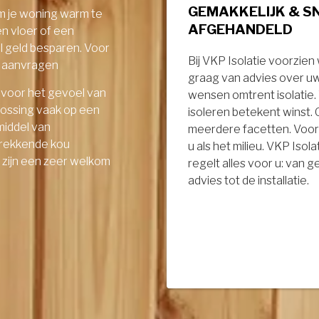
GEMAKKELIJK & S
om je woning warm te
AFGEHANDELD
en vloer of een
el geld besparen. Voor
Bij VKP Isolatie voorzien
ie aanvragen
graag van advies over u
 voor het gevoel van
wensen omtrent isolatie
lossing vaak op een
isoleren betekent winst.
middel van
meerdere facetten. Voor
ptrekkende kou
u als het milieu. VKP Isola
- zijn een zeer welkom
regelt alles voor u: van 
advies tot de installatie.