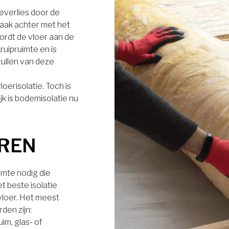
everlies door de
aak achter met het
wordt de vloer aan de
ruipruimte en is
ullen van deze
oerisolatie. Toch is
jk is bodemisolatie nu
EREN
uimte nodig die
et beste isolatie
vloer. Het meest
den zijn:
im, glas- of