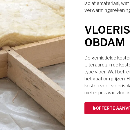
isolatiemateriaal, wa
verwarmingsrekening
VLOERIS
OBDAM
De gemiddelde kosten 
Uiteraard zijn de kos
type vloer. Wat betref
het gaat om prijzen. H
kosten voor vloerisol
meter prijs van vloeri
OFFERTE AANV