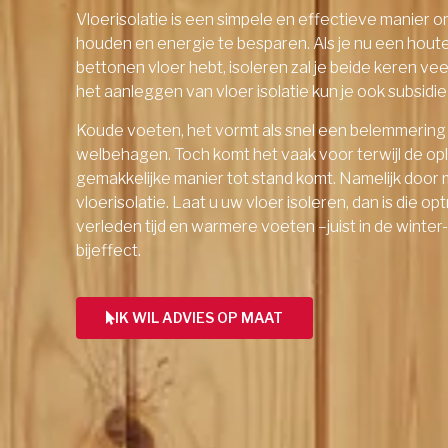
Vloerisolatie is een simpele en effectieve manier 
houden en energie te besparen. Als je nu een hout
bettonen vloer hebt, isoleren zal je beide keren ve
het aanleggen van vloer isolatie kun je ook subsid
Koude voeten, het vormt als snel een belemmering
welbehagen. Toch komt het vaak voor terwijl de op
gemakkelijke manier tot stand komt. Namelijk door 
vloerisolatie. Laat u uw vloer isoleren, dan is die o
verleden tijd en warmere voeten –juist in de winter
bijeffect.
IK WIL ADVIES OP MAAT