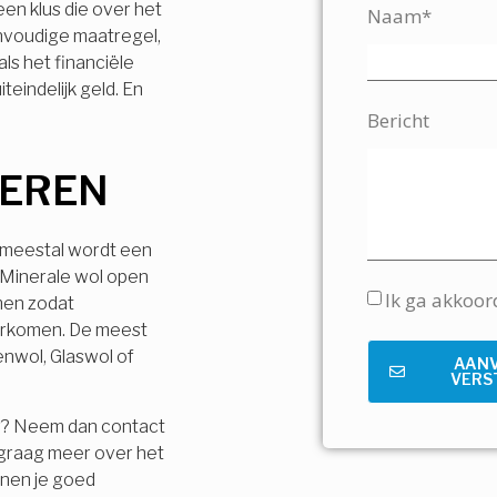
 een klus die over het
Naam*
envoudige maatregel,
ls het financiële
teindelijk geld. En
Bericht
LEREN
, meestal wordt een
 Minerale wol open
Ik ga akkoo
men zodat
orkomen. De meest
enwol, Glaswol of
AAN
VERS
r? Neem dan contact
e graag meer over het
nnen je goed