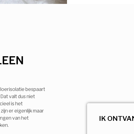
LEEN
loerisolatie bespaart
Dat valt dus niet
ieel is het
ijn er eigenlijk maar
IK ONTVA
engen van het
jken.