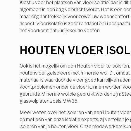
Kiest u voor het plaatsen van vloerisolatie, dan is dit
algemeen in een dag volbracht wordt. Het is een e
maar erg aantrekkelijk voor zowel uw wooncomfort a
aspect. Vloerisolatie is zeer rendabel en u bespaart ui
het voorkomt natuurlijk koude voeten.
HOUTEN VLOER ISO
Ook is het mogelijk om een Houten vloer te isoleren
houtenvloer geïsoleerd met minerale wol. Dit omdat
materiaal is waardoor de vloer goed kan blijven ade
vochtproblemen onder de vloer kunnen worden vo
gebruikte Minerale wol die gebruikt worden zijn: Ste
glaswolplaten zoals MW35.
Meer weten over het isoleren van een Houten vloe
op met een van onze isolatie experts, zij vertellen j
isoleren van je houten vloer. Onze medewerkers ku