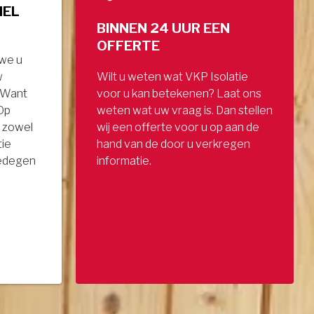
NEL
BINNEN 24 UUR EEN
OFFERTE
 we u
w
Wilt u weten wat VKP Isolatie
. Want
voor u kan betekenen? Laat ons
 Op
weten wat uw vraag is. Dan stellen
 zowel
wij een offerte voor u op aan de
tie
hand van de door u verkregen
gedegen
informatie.