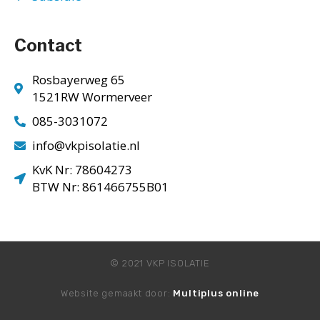
Contact
Rosbayerweg 65
1521RW Wormerveer
085-3031072
info@vkpisolatie.nl
KvK Nr: 78604273
BTW Nr: 861466755B01
© 2021 VKP ISOLATIE
Website gemaakt door:
Multiplus online