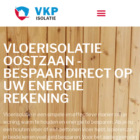
VLOERISOLATIE
OOSTZAAN -
BESPAAR DIRECT OP
UW ENERGIE
REKENING
Vloerisolatie is een simpele en effectieve manier om je
woning warm te houden en energie te besparen. Als je nu
een houten vloer of een bettonen vloer hebt, isoleren zal
je beide keren veel geld besparen. Voor het aanleggen van