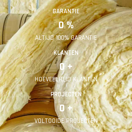
Vorige
Volgende
GARANTIE
0
 %
E-mail
ALTIJD 100% GARANTIE
Telefoonnummer
KLANTEN
0
 +
HOEVEELHEID KLANTEN
Vorige
PROJECTEN
0
 +
VOLTOOIDE PROJECTEN