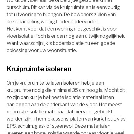
wordt de vloer aan de onderzijde geïsoleerd met
purschuim. Dit kan via de kruipruimte en is eenvoudig
tot uitvoering te brengen. De bewoners zullen van
deze handeling weinig hinder ondervinden.
Het komt voor dat een woning niet geschikt is voor
vloerisolatie. Toch is er dan nog een uitwijkmogelijkheid.
Want waarschijnlijk is bodemisolatie nu een goede
oplossing voor uw woonsituatie.
Kruipruimte isoleren
Om je kruipruimte te laten isoleren heb je een
kruipruimte nodig die minimaal 35 cm hoog is. Mocht dit
zo zijn dan kun je het beste isolatie materiaal laten
aanleggen aan de onderkant van de vloer. Het meest
gebruikte isolatie materiaal dat hiervoor gebruikt
worden zijn: Thermokussens, platen van kurk, hout, vlas,
EPS, schuim, glas- of steenwol. Deze materialen
leveren een hoge isolatie waarde op waardoor je veel