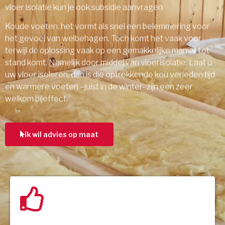
vloer isolatie kun je ook subsidie aanvragen
Koude voeten, het vormt als snel een belemmering voor
het gevoel van welbehagen. Toch komt het vaak voor
terwijl de oplossing vaak op een gemakkelijke manier tot
stand komt. Namelijk door middel van vloerisolatie. Laat u
uw vloer isoleren, dan is die optrekkende kou verleden tijd
en warmere voeten –juist in de winter- zijn een zeer
welkom bijeffect.
ik wil advies op maat