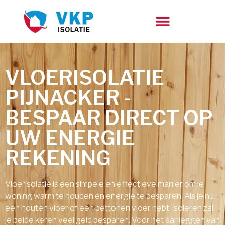
VLOERISOLATIE
PIJNACKER -
BESPAAR DIRECT OP
UW ENERGIE
REKENING
Vloerisolatie is een simpele en effectieve manier om je
woning warm te houden en energie te besparen. Als je nu
een houten vloer of een bettonen vloer hebt, isoleren zal
je beide keren veel geld besparen. Voor het aanleggen van