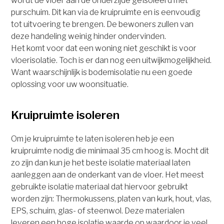
wordt de vloer aan de onderzijde geïsoleerd met
purschuim. Dit kan via de kruipruimte en is eenvoudig
tot uitvoering te brengen. De bewoners zullen van
deze handeling weinig hinder ondervinden.
Het komt voor dat een woning niet geschikt is voor
vloerisolatie. Toch is er dan nog een uitwijkmogelijkheid.
Want waarschijnlijk is bodemisolatie nu een goede
oplossing voor uw woonsituatie.
Kruipruimte isoleren
Om je kruipruimte te laten isoleren heb je een
kruipruimte nodig die minimaal 35 cm hoog is. Mocht dit
zo zijn dan kun je het beste isolatie materiaal laten
aanleggen aan de onderkant van de vloer. Het meest
gebruikte isolatie materiaal dat hiervoor gebruikt
worden zijn: Thermokussens, platen van kurk, hout, vlas,
EPS, schuim, glas- of steenwol. Deze materialen
leveren een hoge isolatie waarde op waardoor je veel