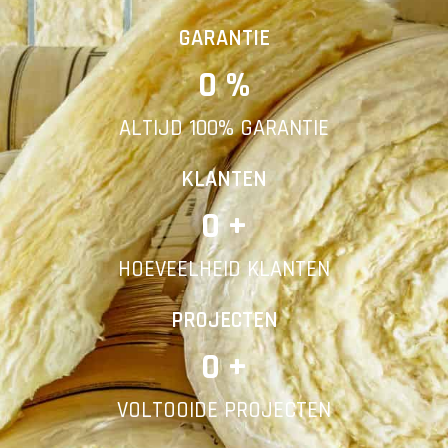
Vorige
Volgende
GARANTIE
0
 %
E-mail
ALTIJD 100% GARANTIE
Telefoonnummer
KLANTEN
0
 +
HOEVEELHEID KLANTEN
Vorige
PROJECTEN
0
 +
VOLTOOIDE PROJECTEN