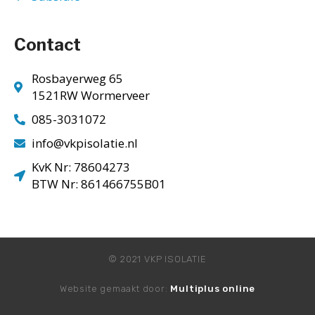
Contact
Rosbayerweg 65
1521RW Wormerveer
085-3031072
info@vkpisolatie.nl
KvK Nr: 78604273
BTW Nr: 861466755B01
© 2021 VKP ISOLATIE
Website gemaakt door:
Multiplus online