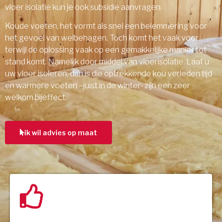
vloer isolatie kun je ook subsidie aanvragen
Koude voeten, het vormt als snel een belemmering voor
het gevoel van welbehagen. Toch komt het vaak voor
terwijl de oplossing vaak op een gemakkelijke manier tot
stand komt. Namelijk door middel van vloerisolatie. Laat u
uw vloer isoleren, dan is die optrekkende kou verleden tijd
en warmere voeten –juist in de winter- zijn een zeer
welkom bijeffect.
ik wil advies op maat