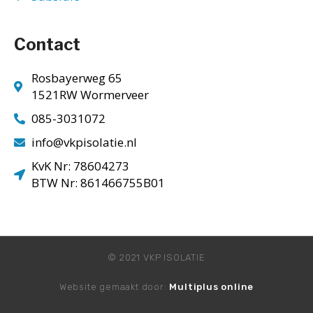
Contact
Rosbayerweg 65
1521RW Wormerveer
085-3031072
info@vkpisolatie.nl
KvK Nr: 78604273
BTW Nr: 861466755B01
© 2021 VKP ISOLATIE
Website gemaakt door:
Multiplus online