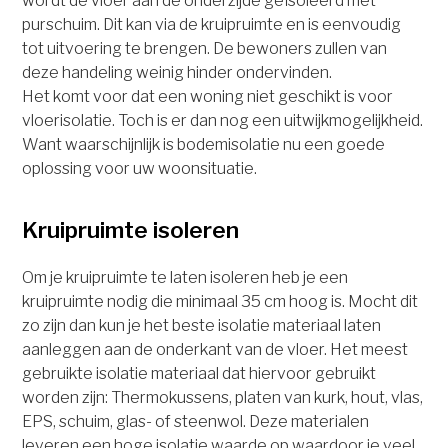
wordt de vloer aan de onderzijde geïsoleerd met
purschuim. Dit kan via de kruipruimte en is eenvoudig
tot uitvoering te brengen. De bewoners zullen van
deze handeling weinig hinder ondervinden.
Het komt voor dat een woning niet geschikt is voor
vloerisolatie. Toch is er dan nog een uitwijkmogelijkheid.
Want waarschijnlijk is bodemisolatie nu een goede
oplossing voor uw woonsituatie.
Kruipruimte isoleren
Om je kruipruimte te laten isoleren heb je een
kruipruimte nodig die minimaal 35 cm hoog is. Mocht dit
zo zijn dan kun je het beste isolatie materiaal laten
aanleggen aan de onderkant van de vloer. Het meest
gebruikte isolatie materiaal dat hiervoor gebruikt
worden zijn: Thermokussens, platen van kurk, hout, vlas,
EPS, schuim, glas- of steenwol. Deze materialen
leveren een hoge isolatie waarde op waardoor je veel