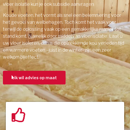
vloer isolatie kun je ook subsidie aanvragen
Koude voeten, het vormt als snel een belemmering voor
het gevoel van welbehagen. Toch komt het vaak voor
terwijl de oplossing vaak op een gemakkelijke manier tot
stand komt. Namelijk door middel van vloerisolatie. Laat u
uw vloer isoleren, dan is die optrekkende kou verleden tijd
en warmere voeten –juist in de winter- zijn een zeer
welkom bijeffect.
ik wil advies op maat