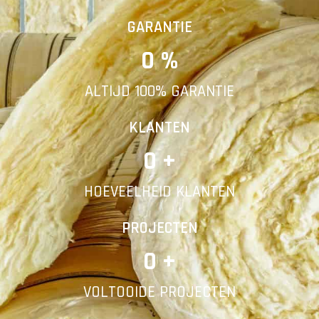
Vorige
Volgende
GARANTIE
0
 %
E-mail
ALTIJD 100% GARANTIE
Telefoonnummer
KLANTEN
0
 +
HOEVEELHEID KLANTEN
Vorige
PROJECTEN
0
 +
VOLTOOIDE PROJECTEN