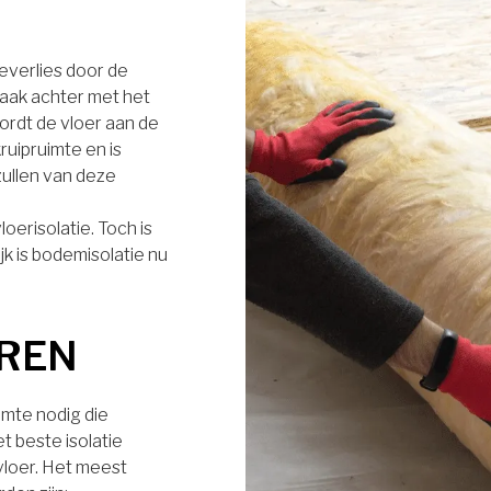
everlies door de
aak achter met het
wordt de vloer aan de
ruipruimte en is
ullen van deze
oerisolatie. Toch is
jk is bodemisolatie nu
EREN
uimte nodig die
et beste isolatie
vloer. Het meest