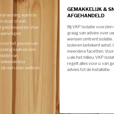
GEMAKKELIJK & S
AFGEHANDELD
om je woning warm te
en vloer of een
Bij VKP Isolatie voorzien
el geld besparen. Voor
graag van advies over u
ie aanvragen
wensen omtrent isolatie
 voor het gevoel van
isoleren betekent winst.
lossing vaak op een
meerdere facetten. Voor
middel van
u als het milieu. VKP Isola
ptrekkende kou
regelt alles voor u: van 
- zijn een zeer welkom
advies tot de installatie.