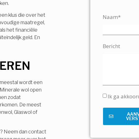
jken.
 een klus die over het
Naam*
envoudige maatregel,
ls het financiële
teindelijk geld. En
Bericht
LEREN
, meestal wordt een
 Minerale wol open
Ik ga akkoo
men zodat
orkomen. De meest
enwol, Glaswol of
AAN
VERS
r? Neem dan contact