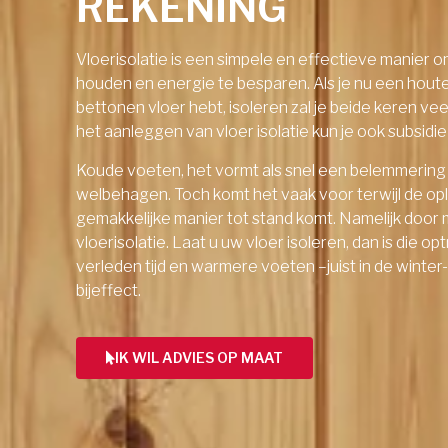
REKENING
Vloerisolatie is een simpele en effectieve manier 
houden en energie te besparen. Als je nu een hout
bettonen vloer hebt, isoleren zal je beide keren ve
het aanleggen van vloer isolatie kun je ook subsid
Koude voeten, het vormt als snel een belemmering
welbehagen. Toch komt het vaak voor terwijl de op
gemakkelijke manier tot stand komt. Namelijk door 
vloerisolatie. Laat u uw vloer isoleren, dan is die o
verleden tijd en warmere voeten –juist in de winter
bijeffect.
IK WIL ADVIES OP MAAT