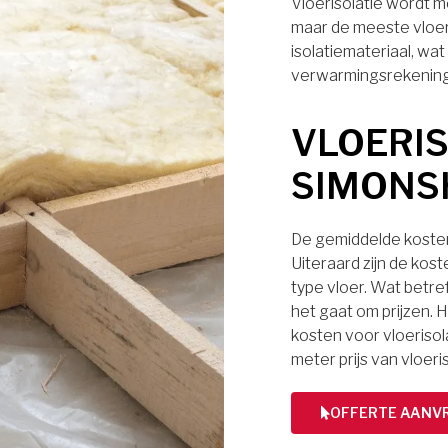
Vloerisolatie wordt m
maar de meeste vloe
isolatiemateriaal, wa
verwarmingsrekening
VLOERIS
SIMONS
De gemiddelde kosten 
Uiteraard zijn de kos
type vloer. Wat betref
het gaat om prijzen. H
kosten voor vloerisol
meter prijs van vloeri
OFFERTE AANV