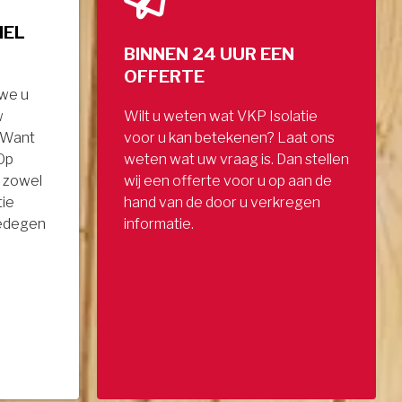
NEL
BINNEN 24 UUR EEN
OFFERTE
 we u
w
Wilt u weten wat VKP Isolatie
. Want
voor u kan betekenen? Laat ons
 Op
weten wat uw vraag is. Dan stellen
 zowel
wij een offerte voor u op aan de
tie
hand van de door u verkregen
gedegen
informatie.