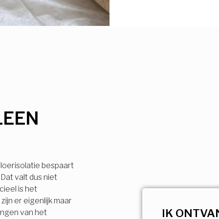
LEEN
loerisolatie bespaart
Dat valt dus niet
ieel is het
ijn er eigenlijk maar
IK ONTVA
engen van het