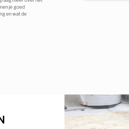
e graag meer over het
nnen je goed
ing en wat de
N