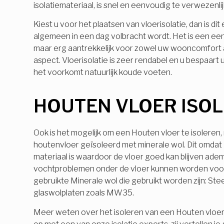
isolatiemateriaal, is snel en eenvoudig te verwezenli
Kiest u voor het plaatsen van vloerisolatie, dan is dit
algemeen in een dag volbracht wordt. Het is een e
maar erg aantrekkelijk voor zowel uw wooncomfort a
aspect. Vloerisolatie is zeer rendabel en u bespaart ui
het voorkomt natuurlijk koude voeten.
HOUTEN VLOER ISO
Ook is het mogelijk om een Houten vloer te isoleren
houtenvloer geïsoleerd met minerale wol. Dit omdat
materiaal is waardoor de vloer goed kan blijven ade
vochtproblemen onder de vloer kunnen worden vo
gebruikte Minerale wol die gebruikt worden zijn: Ste
glaswolplaten zoals MW35.
Meer weten over het isoleren van een Houten vloe