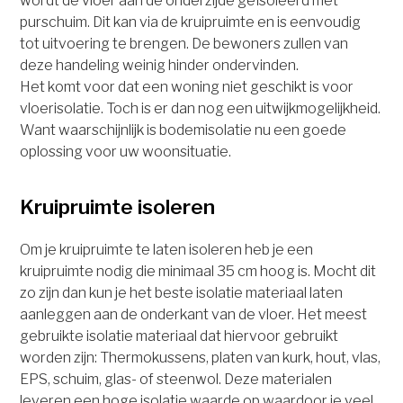
wordt de vloer aan de onderzijde geïsoleerd met
purschuim. Dit kan via de kruipruimte en is eenvoudig
tot uitvoering te brengen. De bewoners zullen van
deze handeling weinig hinder ondervinden.
Het komt voor dat een woning niet geschikt is voor
vloerisolatie. Toch is er dan nog een uitwijkmogelijkheid.
Want waarschijnlijk is bodemisolatie nu een goede
oplossing voor uw woonsituatie.
Kruipruimte isoleren
Om je kruipruimte te laten isoleren heb je een
kruipruimte nodig die minimaal 35 cm hoog is. Mocht dit
zo zijn dan kun je het beste isolatie materiaal laten
aanleggen aan de onderkant van de vloer. Het meest
gebruikte isolatie materiaal dat hiervoor gebruikt
worden zijn: Thermokussens, platen van kurk, hout, vlas,
EPS, schuim, glas- of steenwol. Deze materialen
leveren een hoge isolatie waarde op waardoor je veel