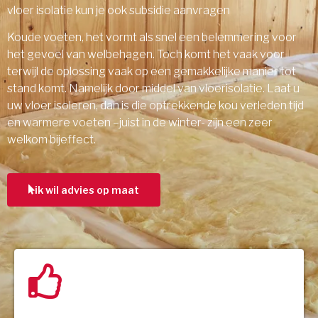
vloer isolatie kun je ook subsidie aanvragen
Koude voeten, het vormt als snel een belemmering voor
het gevoel van welbehagen. Toch komt het vaak voor
terwijl de oplossing vaak op een gemakkelijke manier tot
stand komt. Namelijk door middel van vloerisolatie. Laat u
uw vloer isoleren, dan is die optrekkende kou verleden tijd
en warmere voeten –juist in de winter- zijn een zeer
welkom bijeffect.
ik wil advies op maat