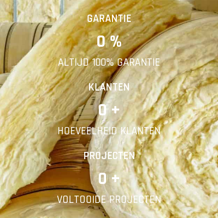
Vorige
Volgende
GARANTIE
0
 %
E-mail
ALTIJD 100% GARANTIE
Telefoonnummer
KLANTEN
0
 +
HOEVEELHEID KLANTEN
Vorige
PROJECTEN
0
 +
VOLTOOIDE PROJECTEN