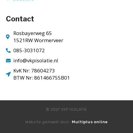
Contact
Rosbayerweg 65
1521RW Wormerveer
085-3031072
info@vkpisolatie.nl
KvK Nr: 78604273
BTW Nr: 861466755B01
© 2021 VKP ISOLATIE
Website gemaakt door:
Multiplus online