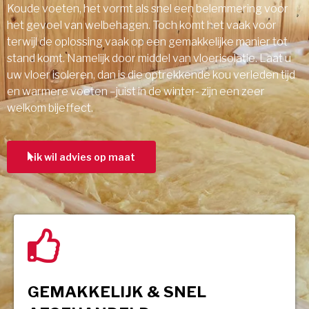
Koude voeten, het vormt als snel een belemmering voor
het gevoel van welbehagen. Toch komt het vaak voor
terwijl de oplossing vaak op een gemakkelijke manier tot
stand komt. Namelijk door middel van vloerisolatie. Laat u
uw vloer isoleren, dan is die optrekkende kou verleden tijd
en warmere voeten –juist in de winter- zijn een zeer
welkom bijeffect.
ik wil advies op maat
GEMAKKELIJK & SNEL