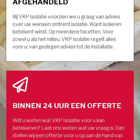
AFGEHANDELD
Bij VKP Isolatie voorzien we u graag van advies
over uw wensen omtrent isolatie. Want isoleren
betekent winst. Op meerdere facetten. Voor
zowel u als het milieu. VKP Isolatie regelt alles
voor u: van gedegen advies tot de installatie.
BINNEN 24 UUR EEN OFFERTE
Wilt u weten wat VKP Isolatie voor u kan
betekenen? Laat ons weten wat uw vraag is. Dan
stellen wij een offerte voor u op aan de hand van