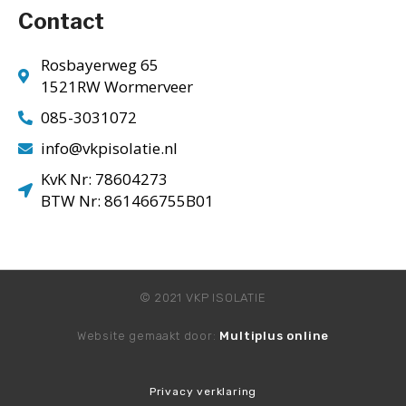
Contact
Rosbayerweg 65
1521RW Wormerveer
085-3031072
info@vkpisolatie.nl
KvK Nr: 78604273
BTW Nr: 861466755B01
© 2021 VKP ISOLATIE
Website gemaakt door:
Multiplus online
Privacy verklaring