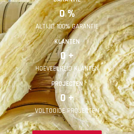
0
 %
E-mail
ALTIJD 100% GARANTIE
Telefoonnummer
KLANTEN
0
 +
HOEVEELHEID KLANTEN
Vorige
PROJECTEN
0
 +
VOLTOOIDE PROJECTEN