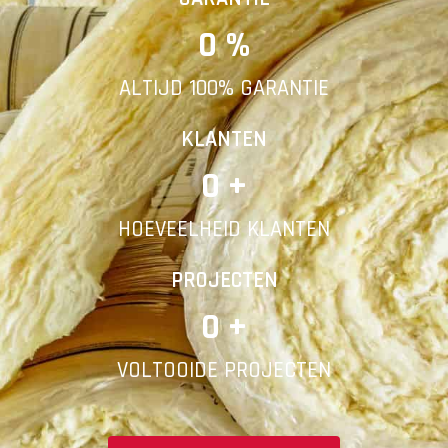
0
 %
E-mail
ALTIJD 100% GARANTIE
Telefoonnummer
KLANTEN
0
 +
HOEVEELHEID KLANTEN
Vorige
PROJECTEN
0
 +
VOLTOOIDE PROJECTEN