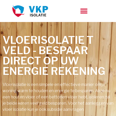
VLOERISOLATIE T
VELD - BESPAAR
DIRECT OP UW
ENERGIE REKENING
Vloerisolatie is een simpele en effectieve manier om je
woning warm te houden en energie te besparen. Als je nu
een houten vloer of een bettonen vloer hebt, isoleren zal
je beide keren veel geld besparen. Voor het aanleggen van
vloer isolatie kun je ook subsidie aanvragen