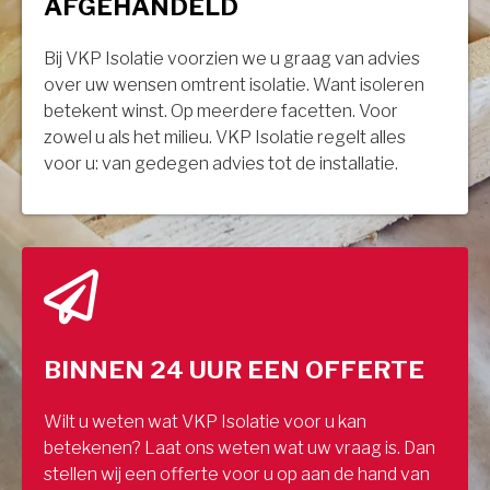
AFGEHANDELD
Bij VKP Isolatie voorzien we u graag van advies
over uw wensen omtrent isolatie. Want isoleren
betekent winst. Op meerdere facetten. Voor
zowel u als het milieu. VKP Isolatie regelt alles
voor u: van gedegen advies tot de installatie.
BINNEN 24 UUR EEN OFFERTE
Wilt u weten wat VKP Isolatie voor u kan
betekenen? Laat ons weten wat uw vraag is. Dan
stellen wij een offerte voor u op aan de hand van