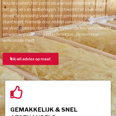
Koude voeten, het vormt als snel een belemmering voor
het gevoel van welbehagen. Toch komt het vaak voor
terwijl de oplossing vaak op een gemakkelijke manier tot
stand komt. Namelijk door middel van vloerisolatie. Laat u
uw vloer isoleren, dan is die optrekkende kou verleden tijd
en warmere voeten –juist in de winter- zijn een zeer
welkom bijeffect.
ik wil advies op maat
GEMAKKELIJK & SNEL