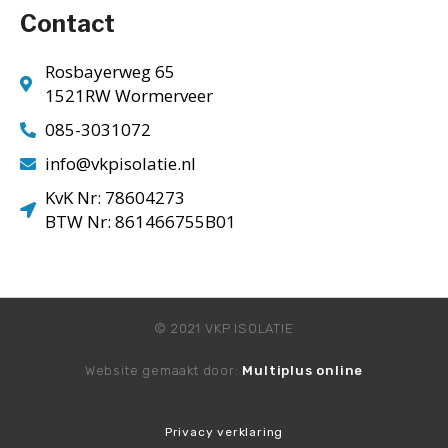
Contact
Rosbayerweg 65
1521RW Wormerveer
085-3031072
info@vkpisolatie.nl
KvK Nr: 78604273
BTW Nr: 861466755B01
© 2021 VKP ISOLATIE
Website gemaakt door:
Multiplus online
Privacy verklaring