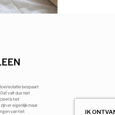
LEEN
loerisolatie bespaart
Dat valt dus niet
ieel is het
ijn er eigenlijk maar
IK ONTVA
engen van het