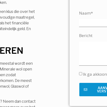
jken.
 een klus die over het
Naam*
envoudige maatregel,
ls het financiële
teindelijk geld. En
Bericht
LEREN
, meestal wordt een
 Minerale wol open
Ik ga akkoo
men zodat
orkomen. De meest
enwol, Glaswol of
AAN
VERS
r? Neem dan contact