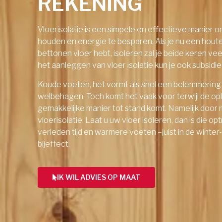
REKENING
Vloerisolatie is een simpele en effectieve manier 
houden en energie te besparen. Als je nu een hout
bettonen vloer hebt, isoleren zal je beide keren ve
het aanleggen van vloer isolatie kun je ook subsid
Koude voeten, het vormt als snel een belemmering
welbehagen. Toch komt het vaak voor terwijl de op
gemakkelijke manier tot stand komt. Namelijk door 
vloerisolatie. Laat u uw vloer isoleren, dan is die o
verleden tijd en warmere voeten –juist in de winter
bijeffect.
IK WIL ADVIES OP MAAT