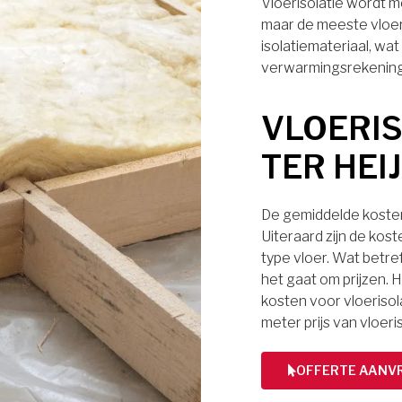
Vloerisolatie wordt m
maar de meeste vloe
isolatiemateriaal, wa
verwarmingsrekening
VLOERIS
TER HEI
De gemiddelde kosten 
Uiteraard zijn de kos
type vloer. Wat betref
het gaat om prijzen. H
kosten voor vloerisol
meter prijs van vloeri
OFFERTE AANV