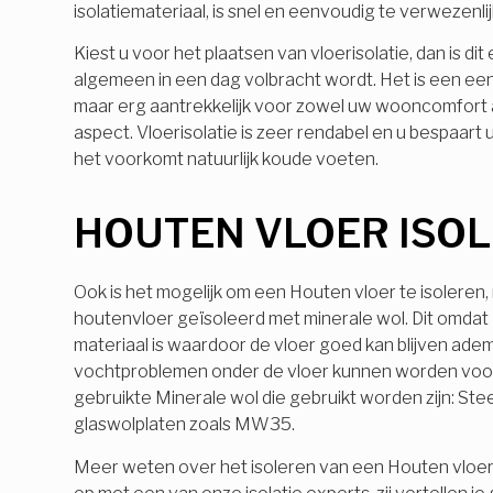
isolatiemateriaal, is snel en eenvoudig te verwezenli
Kiest u voor het plaatsen van vloerisolatie, dan is dit
algemeen in een dag volbracht wordt. Het is een e
maar erg aantrekkelijk voor zowel uw wooncomfort a
aspect. Vloerisolatie is zeer rendabel en u bespaart ui
het voorkomt natuurlijk koude voeten.
HOUTEN VLOER ISO
Ook is het mogelijk om een Houten vloer te isoleren
houtenvloer geïsoleerd met minerale wol. Dit omdat
materiaal is waardoor de vloer goed kan blijven ade
vochtproblemen onder de vloer kunnen worden vo
gebruikte Minerale wol die gebruikt worden zijn: Ste
glaswolplaten zoals MW35.
Meer weten over het isoleren van een Houten vloe