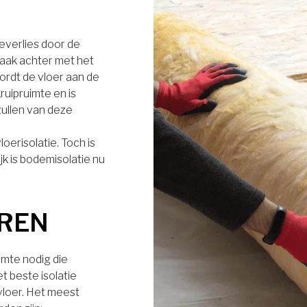
everlies door de
aak achter met het
wordt de vloer aan de
ruipruimte en is
ullen van deze
oerisolatie. Toch is
jk is bodemisolatie nu
EREN
uimte nodig die
et beste isolatie
vloer. Het meest