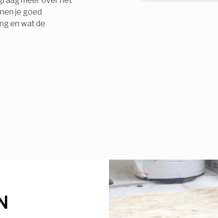
e graag meer over het
nnen je goed
ing en wat de
N