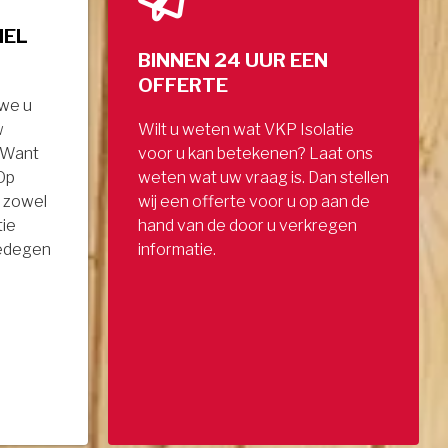
NEL
BINNEN 24 UUR EEN
OFFERTE
 we u
w
Wilt u weten wat VKP Isolatie
. Want
voor u kan betekenen? Laat ons
 Op
weten wat uw vraag is. Dan stellen
 zowel
wij een offerte voor u op aan de
tie
hand van de door u verkregen
gedegen
informatie.