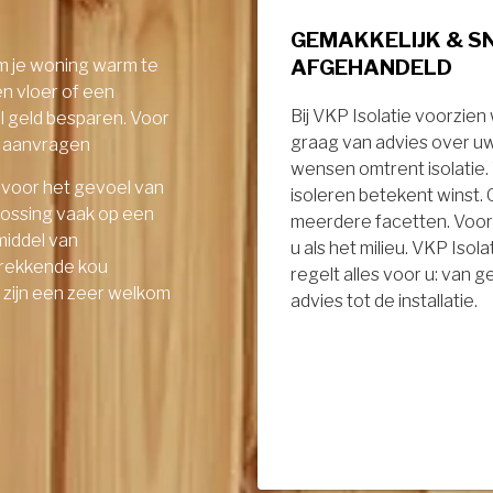
GEMAKKELIJK & S
AFGEHANDELD
om je woning warm te
en vloer of een
Bij VKP Isolatie voorzien
el geld besparen. Voor
graag van advies over u
ie aanvragen
wensen omtrent isolatie
 voor het gevoel van
isoleren betekent winst.
lossing vaak op een
meerdere facetten. Voor
middel van
u als het milieu. VKP Isola
ptrekkende kou
regelt alles voor u: van 
- zijn een zeer welkom
advies tot de installatie.