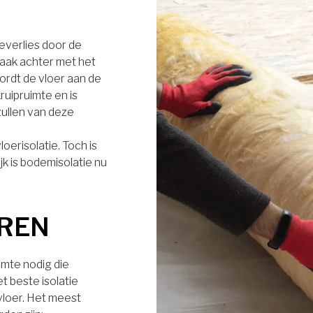
everlies door de
aak achter met het
wordt de vloer aan de
ruipruimte en is
ullen van deze
oerisolatie. Toch is
jk is bodemisolatie nu
EREN
uimte nodig die
et beste isolatie
vloer. Het meest