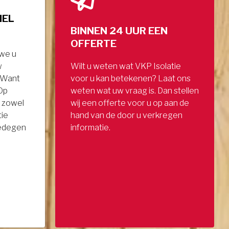
NEL
BINNEN 24 UUR EEN
OFFERTE
 we u
w
Wilt u weten wat VKP Isolatie
. Want
voor u kan betekenen? Laat ons
 Op
weten wat uw vraag is. Dan stellen
 zowel
wij een offerte voor u op aan de
tie
hand van de door u verkregen
gedegen
informatie.