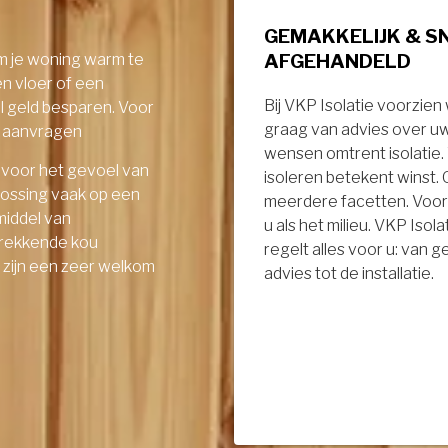
GEMAKKELIJK & S
AFGEHANDELD
om je woning warm te
en vloer of een
Bij VKP Isolatie voorzien
el geld besparen. Voor
graag van advies over u
ie aanvragen
wensen omtrent isolatie
 voor het gevoel van
isoleren betekent winst.
lossing vaak op een
meerdere facetten. Voor
middel van
u als het milieu. VKP Isola
ptrekkende kou
regelt alles voor u: van 
- zijn een zeer welkom
advies tot de installatie.