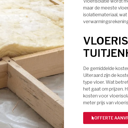
Vloerisolatie wordt m
maar de meeste vloe
isolatiemateriaal, wa
verwarmingsrekening
VLOERIS
TUITJE
De gemiddelde kosten 
Uiteraard zijn de kos
type vloer. Wat betref
het gaat om prijzen. H
kosten voor vloerisol
meter prijs van vloeri
OFFERTE AANV