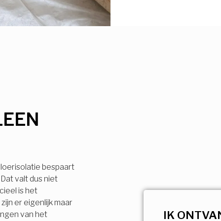
LEEN
loerisolatie bespaart
Dat valt dus niet
ieel is het
ijn er eigenlijk maar
IK ONTVA
engen van het