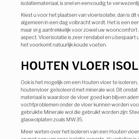
isolatiemateriaal, is snel en eenvoudig te verwezenli
Kiest u voor het plaatsen van vloerisolatie, dan is dit
algemeen in een dag volbracht wordt. Het is een e
maar erg aantrekkelijk voor zowel uw wooncomfort a
aspect. Vloerisolatie is zeer rendabel en u bespaart ui
het voorkomt natuurlijk koude voeten.
HOUTEN VLOER ISO
Ook is het mogelijk om een Houten vloer te isoleren
houtenvloer geïsoleerd met minerale wol. Dit omdat
materiaal is waardoor de vloer goed kan blijven ade
vochtproblemen onder de vloer kunnen worden vo
gebruikte Minerale wol die gebruikt worden zijn: Ste
glaswolplaten zoals MW35.
Meer weten over het isoleren van een Houten vloe