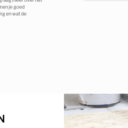
e graag meer over het
nnen je goed
ing en wat de
N