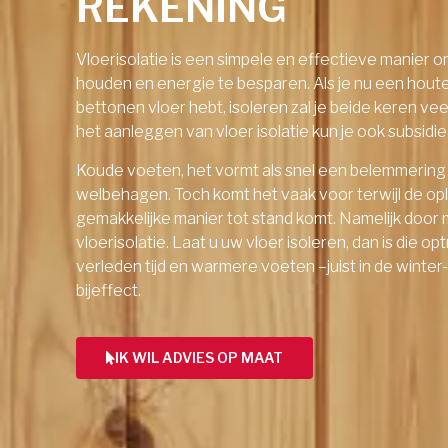
REKENING
Vloerisolatie is een simpele en effectieve manier 
houden en energie te besparen. Als je nu een hout
bettonen vloer hebt, isoleren zal je beide keren ve
het aanleggen van vloer isolatie kun je ook subsid
Koude voeten, het vormt als snel een belemmering
welbehagen. Toch komt het vaak voor terwijl de op
gemakkelijke manier tot stand komt. Namelijk door 
vloerisolatie. Laat u uw vloer isoleren, dan is die o
verleden tijd en warmere voeten –juist in de winter
bijeffect.
IK WIL ADVIES OP MAAT