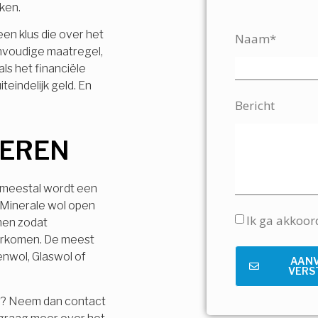
jken.
 een klus die over het
Naam*
envoudige maatregel,
ls het financiële
teindelijk geld. En
Bericht
LEREN
, meestal wordt een
 Minerale wol open
Ik ga akkoo
men zodat
orkomen. De meest
enwol, Glaswol of
AAN
VERS
r? Neem dan contact