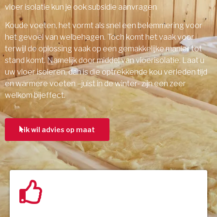
vloer isolatie kun je ook subsidie aanvragen
Koude voeten, het vormt als snel een belemmering voor
het gevoel van welbehagen. Toch komt het vaak voor
terwijl de oplossing vaak op een gemakkelijke manier tot
stand komt. Namelijk door middel van vloerisolatie. Laat u
uw vloer isoleren, dan is die optrekkende kou verleden tijd
en warmere voeten –juist in de winter- zijn een zeer
welkom bijeffect.
ik wil advies op maat