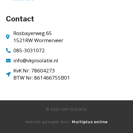
Contact
Rosbayerweg 65
1521RW Wormerveer
085-3031072
info@vkpisolatie.nl
KvK Nr: 78604273
BTW Nr: 861466755B01
© 2021 VKP ISOLATIE
Website gemaakt door:
Multiplus online