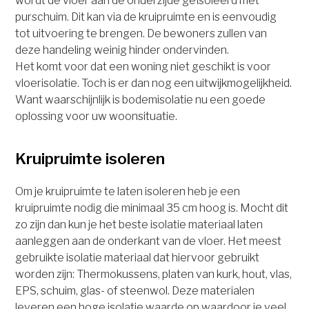
wordt de vloer aan de onderzijde geïsoleerd met
purschuim. Dit kan via de kruipruimte en is eenvoudig
tot uitvoering te brengen. De bewoners zullen van
deze handeling weinig hinder ondervinden.
Het komt voor dat een woning niet geschikt is voor
vloerisolatie. Toch is er dan nog een uitwijkmogelijkheid.
Want waarschijnlijk is bodemisolatie nu een goede
oplossing voor uw woonsituatie.
Kruipruimte isoleren
Om je kruipruimte te laten isoleren heb je een
kruipruimte nodig die minimaal 35 cm hoog is. Mocht dit
zo zijn dan kun je het beste isolatie materiaal laten
aanleggen aan de onderkant van de vloer. Het meest
gebruikte isolatie materiaal dat hiervoor gebruikt
worden zijn: Thermokussens, platen van kurk, hout, vlas,
EPS, schuim, glas- of steenwol. Deze materialen
leveren een hoge isolatie waarde op waardoor je veel