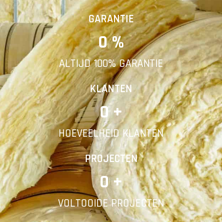
Vorige
Volgende
GARANTIE
0
 %
E-mail
ALTIJD 100% GARANTIE
Telefoonnummer
KLANTEN
0
 +
HOEVEELHEID KLANTEN
Vorige
PROJECTEN
0
 +
VOLTOOIDE PROJECTEN